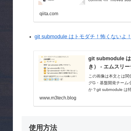
qiita.com
git submodule はトモダチ！怖く
git submod
き） - エムスリ
この画像は本文とは関
グG・基盤開発チーム小本
か？git submod
も25%が怖いという結果に
www.m3tech.blog
使用方法