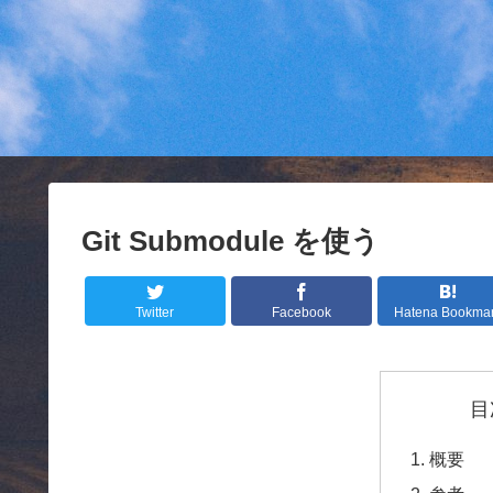
Git Submodule を使う
Twitter
Facebook
Hatena Bookma
目
概要