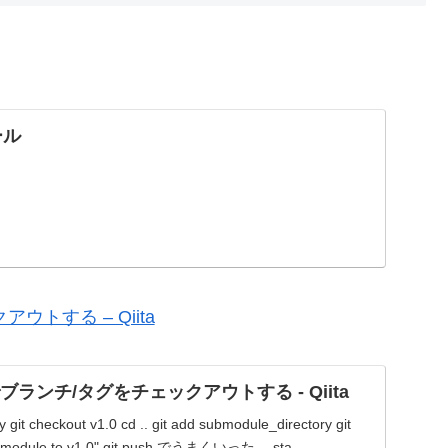
ール
アウトする – Qiita
le でブランチ/タグをチェックアウトする - Qiita
 git checkout v1.0 cd .. git add submodule_directory git
bmodule to v1.0" git push でうまくいった。 sta...