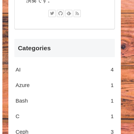
演奏です。
Categories
AI
4
Azure
1
Bash
1
C
1
Ceph
3