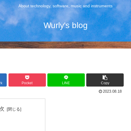
About technology, software, music and instruments
Wurly's blog
rk
Pocket
LINE
Copy
2023.08.18
次