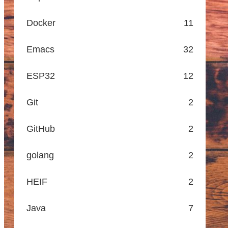
Docker
11
Emacs
32
ESP32
12
Git
2
GitHub
2
golang
2
HEIF
2
Java
7