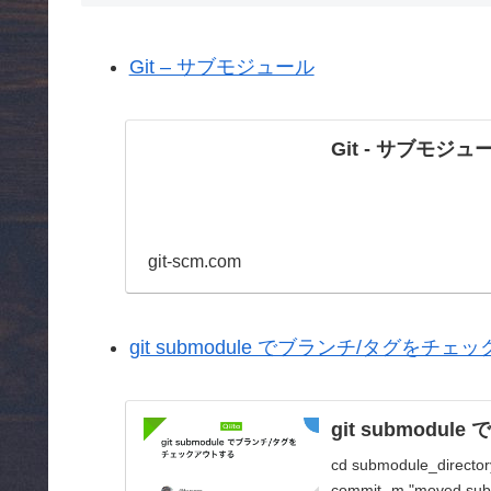
Git – サブモジュール
Git - サブモジュ
git-scm.com
git submodule でブランチ/タグをチェック
git submodu
cd submodule_directory
commit -m "moved su