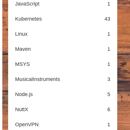
JavaScript
1
Kubernetes
43
Linux
1
Maven
1
MSYS
1
MusicalInstruments
3
Node.js
5
NuttX
6
OpenVPN
1