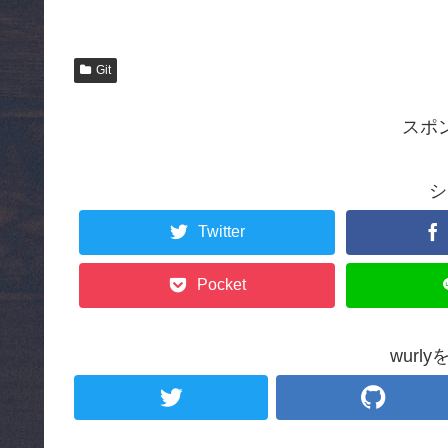
Git
スポ
シ
Twitter
Pocket
wurl