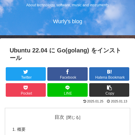
About technology, software, music and instruments
Wurly's blog
Ubuntu 22.04 に Go(golang) をインスト
ール
Twitter
Facebook
Hatena Bookmark
Pocket
LINE
Copy
2025.01.25
2025.01.13
目次
概要