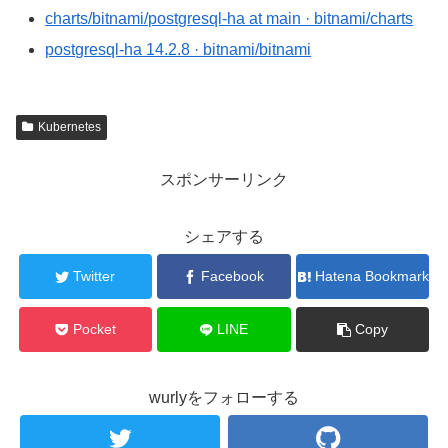
charts/bitnami/postgresql-ha at main · bitnami/charts
postgresql-ha 14.2.8 · bitnami/bitnami
Kubernetes
スポンサーリンク
シェアする
Twitter
Facebook
Hatena Bookmark
Pocket
LINE
Copy
wurlyをフォローする