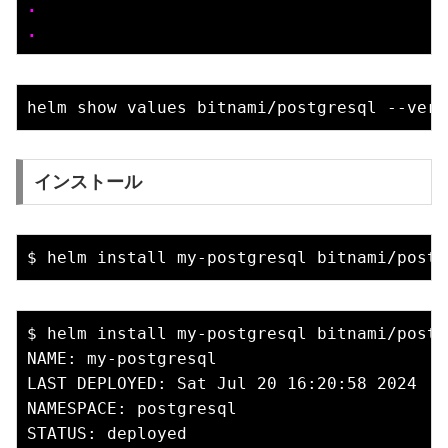
.
.
インストール
$ helm install my-postgresql bitnami/postg
NAME: my-postgresql

LAST DEPLOYED: Sat Jul 20 16:20:58 2024

NAMESPACE: postgresql

STATUS: deployed
