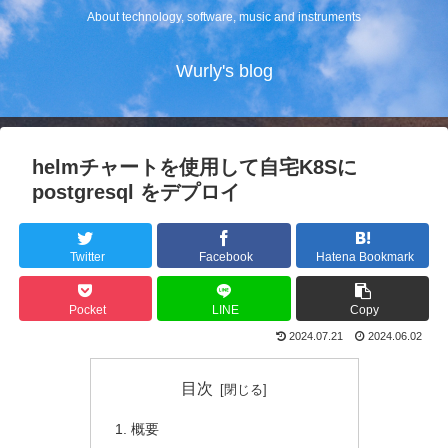
About technology, software, music and instruments
Wurly's blog
helmチャートを使用して自宅K8Sに
postgresql をデプロイ
Twitter
Facebook
Hatena Bookmark
Pocket
LINE
Copy
2024.07.21
2024.06.02
目次
概要