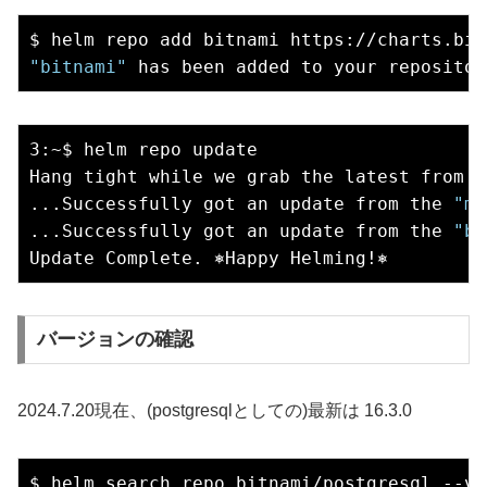
"bitnami"
3:~$ helm repo update

Hang tight while we grab the latest from y
...Successfully got an update from the 
"me
...Successfully got an update from the 
"bi
バージョンの確認
2024.7.20現在、(postgresqlとしての)最新は 16.3.0
$ helm search repo bitnami/postgresql --ve