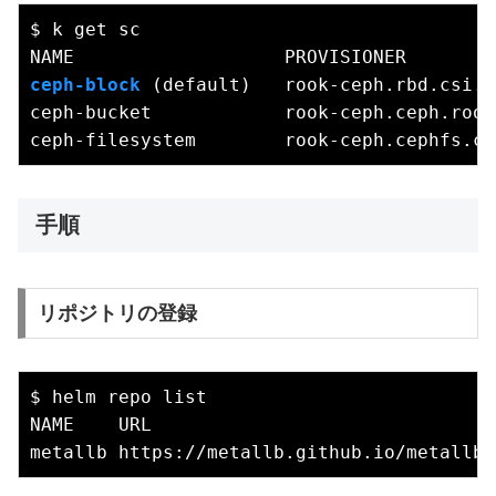
$ k get sc

ceph-block
 (default)   rook-ceph.rbd.csi.c
ceph-bucket            rook-ceph.ceph.rook
手順
リポジトリの登録
$ helm repo list

NAME    URL                              
