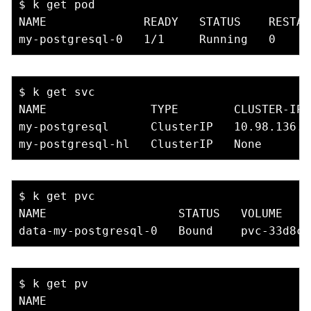
$ k get pod

NAME              READY   STATUS    RESTAR
$ k get svc

NAME               TYPE        CLUSTER-IP 
my-postgresql      ClusterIP   10.98.136.1
$ k get pvc

NAME                   STATUS   VOLUME    
$ k get pv

NAME                                      