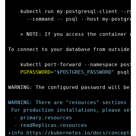
    kubectl run my-postgresql-client --rm 
      --command -- psql --host my-postgres
    > NOTE: If you access the container us
To connect to your database from outside t
    kubectl port-forward --namespace postg
PGPASSWORD
=
"$POSTGRES_PASSWORD"
 psql -
WARNING: The configured password will be i
WARNING: There are "resources" sections in
 For production installations, please set 
  - primary.resources
  - readReplicas.resources
+info https://kubernetes.io/docs/concepts/