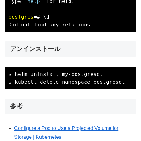
Type 
"help"
 for help.

postgres
=# \d

アンインストール
$ helm uninstall my-postgresql

参考
Configure a Pod to Use a Projected Volume for
Storage | Kubernetes