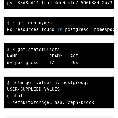
$ k get deployment

No resources found
 in
$ k get statefulsets

NAME            READY   AGE

$ helm get values my-postgresql

USER-SUPPLIED VALUES:

global:
