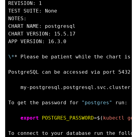
REVISION: 1

TEST SUITE: None

NOTES:

CHART NAME: postgresql

CHART VERSION: 15.5.17

APP VERSION: 16.3.0

\*
* Please be patient while the chart is b
PostgreSQL can be accessed via port 5432 o
    my-postgresql.postgresql.svc.cluster.l
To get the password for 
"postgres"
 run:

export
POSTGRES_PASSWORD
=$(
kubectl get
To connect to your database run the follow