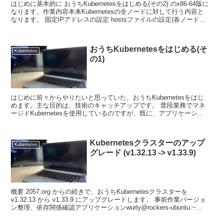
はじめに基本的に おうちKubernetesをはじめる(その2) のx86-64版に
なります。作業内容本来Kubernetesの全ノードに対して行う内容と
なります。 固定IPアドレスの設定 hostsファイルの設定(各ノード間
でそれぞれ...
おうちKubernetesをはじめる(そ
Kubernetes
の1)
はじめに前々からやりたいと思っていた、おうちKubernetesをはじ
めます。主な目的は、技術のキャッチアップです。 普段業務でマネ
ージドKubernetesを使用しているのですが、既に、アプリケーショ
ンも含め、ある程度環境が揃っているので...
Kubernetesクラスターのアップ
Kubernetes
グレード (v1.32.13 -> v1.33.9)
概要 2057.org からの続きで、おうちKubernetesクラスターを
v1.32.13 から v1.33.9 にアップグレードします。 事前作業バージョ
ン整理、依存関係確認アプリケーションwurly@rockers-ubuntu:~...