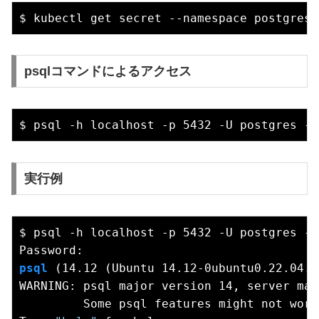
$ kubectl get secret --namespace postgresq
psqlコマンドによるアクセス
実行例
$ psql -h localhost -p 5432 -U postgres -W

psql
 (14.12 (Ubuntu 14.12-0ubuntu0.22.04.1
WARNING: psql major version 14, server maj
         Some psql features might not work.