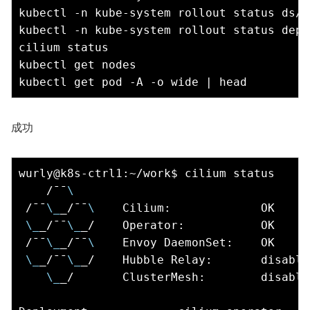
kubectl -n kube-system rollout status ds/c
kubectl -n kube-system rollout status depl
cilium status

kubectl get nodes

成功
wurly@k8s-ctrl1:~/work$ cilium status

    /¯¯
\
 /¯¯
\_
_/¯¯
\ 
   Cilium:             OK

\_
_/¯¯
\_
_/    Operator:           OK

 /¯¯
\_
_/¯¯
\ 
   Envoy DaemonSet:    OK

\_
_/¯¯
\_
_/    Hubble Relay:       disabled
\_
_/       ClusterMesh:        disabled