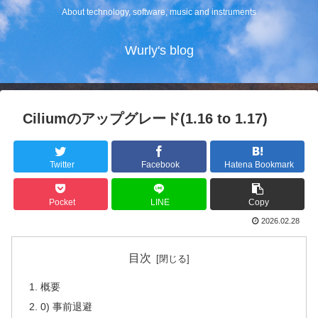
About technology, software, music and instruments
Wurly's blog
Ciliumのアップグレード(1.16 to 1.17)
Twitter
Facebook
Hatena Bookmark
Pocket
LINE
Copy
2026.02.28
目次
概要
0) 事前退避