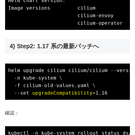
Helm chart version:    

Image versions         cilium             
                       cilium-envoy       
4) Step2: 1.17 系の最新パッチへ
helm upgrade cilium cilium/cilium --versio
  -n kube-system 
\
  -f cilium-old-values.yaml 
\
  --set 
upgradeCompatibility
確認：
kubectl -n kube-system rollout status ds/c