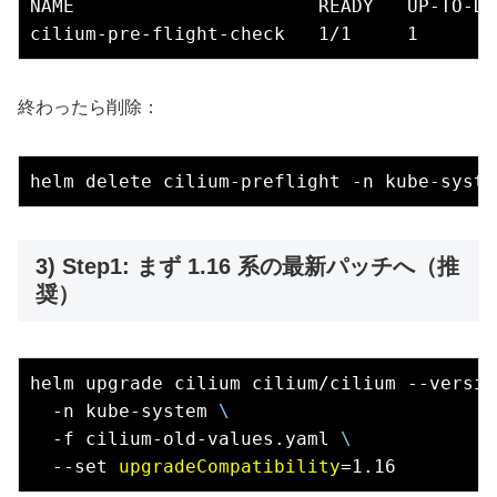
NAME                      READY   UP-TO-DA
終わったら削除：
3) Step1: まず 1.16 系の最新パッチへ（推
奨）
helm upgrade cilium cilium/cilium --versio
  -n kube-system 
\
  -f cilium-old-values.yaml 
\
  --set 
upgradeCompatibility