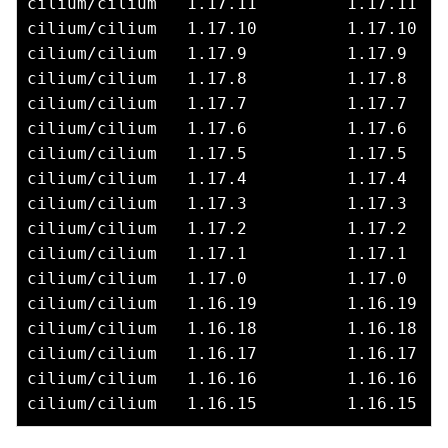
cilium/cilium   1.17.11         1.17.11   
cilium/cilium   1.17.10         1.17.10   
cilium/cilium   1.17.9          1.17.9    
cilium/cilium   1.17.8          1.17.8    
cilium/cilium   1.17.7          1.17.7    
cilium/cilium   1.17.6          1.17.6    
cilium/cilium   1.17.5          1.17.5    
cilium/cilium   1.17.4          1.17.4    
cilium/cilium   1.17.3          1.17.3    
cilium/cilium   1.17.2          1.17.2    
cilium/cilium   1.17.1          1.17.1    
cilium/cilium   1.17.0          1.17.0    
cilium/cilium   1.16.19         1.16.19   
cilium/cilium   1.16.18         1.16.18   
cilium/cilium   1.16.17         1.16.17   
cilium/cilium   1.16.16         1.16.16   