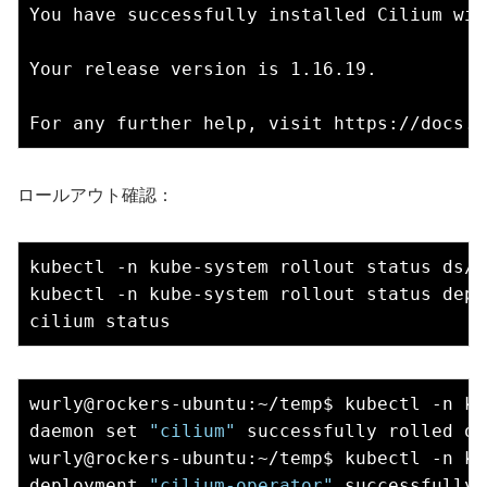
You have successfully installed Cilium wit
Your release version is 1.16.19.

ロールアウト確認：
kubectl -n kube-system rollout status ds/c
kubectl -n kube-system rollout status depl
wurly@rockers-ubuntu:~/temp$ kubectl -n ku
daemon set 
"cilium"
 successfully rolled out
wurly@rockers-ubuntu:~/temp$ kubectl -n ku
deployment 
"cilium-operator"