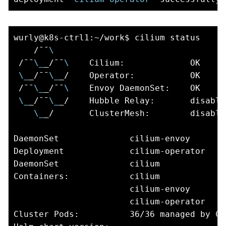
wurly@k8s-ctrl1:~/work$ cilium status

    /¯¯
\
 /¯¯
\_
_/¯¯
\ 
   Cilium:             OK

\_
_/¯¯
\_
_/    Operator:           OK

 /¯¯
\_
_/¯¯
\ 
   Envoy DaemonSet:    OK

\_
_/¯¯
\_
_/    Hubble Relay:       disabled
\_
_/       ClusterMesh:        disabled
DaemonSet              cilium-envoy       
Deployment             cilium-operator    
DaemonSet              cilium             
Containers:            cilium             
                       cilium-envoy       
                       cilium-operator    
Cluster Pods:          36/36 managed by Cil