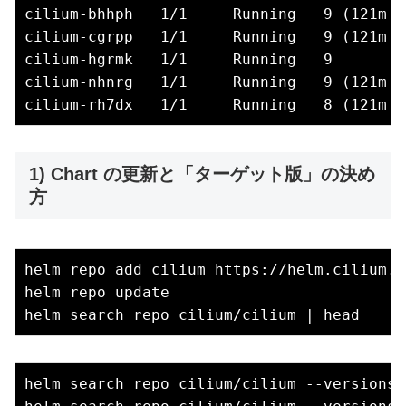
cilium-bhhph   1/1     Running   9 (121m a
cilium-cgrpp   1/1     Running   9 (121m a
cilium-hgrmk   1/1     Running   9        
cilium-nhnrg   1/1     Running   9 (121m a
1) Chart の更新と「ターゲット版」の決め
方
helm repo add cilium https://helm.cilium.io
helm repo update

helm search repo cilium/cilium --versions 