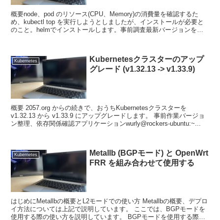
概要node、pod のリソース(CPU、Memory)の消費量を確認するた
め、kubectl top を実行しようとしましたが、インストールが必要と
のこと。helmでインストールします。事前調査最新バージョンを確
認します。$ helm s...
Kubernetesクラスターのアップ
Kubernetes
グレード (v1.32.13 -> v1.33.9)
概要 2057.org からの続きで、おうちKubernetesクラスターを
v1.32.13 から v1.33.9 にアップグレードします。 事前作業バージョ
ン整理、依存関係確認アプリケーションwurly@rockers-ubuntu:~...
Metallb (BGPモード) と OpenWrt
Kubernetes
FRR を組み合わせて使用する
はじめにMetallbの概要とL2モードでの使い方 Metallbの概要、デプロ
イ方法については上記で説明しています。 ここでは、BGPモードを
使用する際の使い方を説明しています。 BGPモードを使用する際に