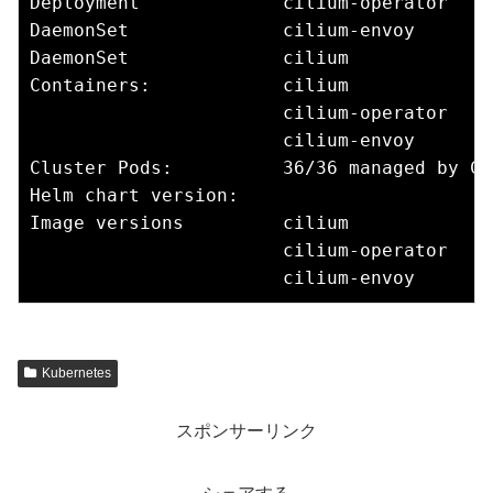
Deployment             cilium-operator    
DaemonSet              cilium-envoy       
DaemonSet              cilium             
Containers:            cilium             
                       cilium-operator    
                       cilium-envoy       
Cluster Pods:          36/36 managed by Cil
Helm chart version:    

Image versions         cilium             
                       cilium-operator    
Kubernetes
スポンサーリンク