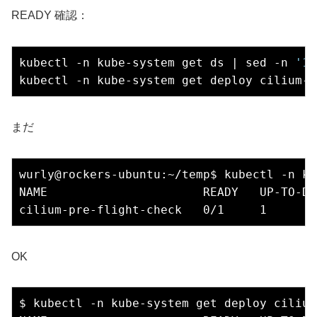
READY 確認：
kubectl -n kube-system get ds | sed -n 
'1p
まだ
wurly@rockers-ubuntu:~/temp$ kubectl -n ku
NAME                      READY   UP-TO-DA
OK
$ kubectl -n kube-system get deploy cilium