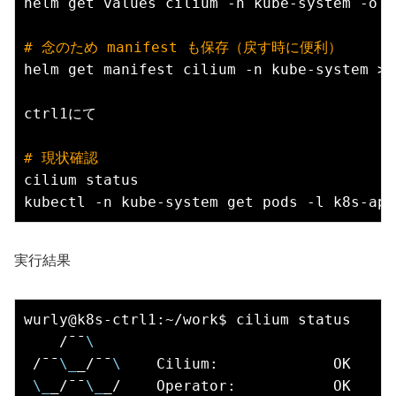
helm get values cilium -n kube-system -o y
# 
念のため manifest も保存（戻す時に便利）
helm get manifest cilium -n kube-system > 
ctrl1にて

# 
現状確認
cilium status

実行結果
wurly@k8s-ctrl1:~/work$ cilium status

    /¯¯
\
 /¯¯
\_
_/¯¯
\ 
   Cilium:             OK

\_
_/¯¯
\_
_/    Operator:           OK
