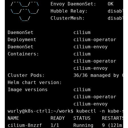
 /¯¯
\_
_/¯¯
\ 
   Envoy DaemonSet:    OK

\_
_/¯¯
\_
_/    Hubble Relay:       disabled
\_
_/       ClusterMesh:        disabled
DaemonSet              cilium             
Deployment             cilium-operator    
DaemonSet              cilium-envoy       
Containers:            cilium             
                       cilium-operator    
                       cilium-envoy       
Cluster Pods:          36/36 managed by Cil
Helm chart version:    

Image versions         cilium             
                       cilium-operator    
                       cilium-envoy       
wurly@k8s-ctrl1:~/work$ kubectl -n kube-sy
NAME           READY   STATUS    RESTARTS 
cilium-8nzzf   1/1     Running   9 (121m a