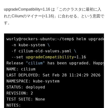
upgradeCompatibility=1.16 は「このクラスタに最初に入
れたCiliumのマイナー(=1.16)」に合わせる、という意図で
す。
wurly@rockers-ubuntu:~/temp$ helm upgrade 
  -n kube-system 
\
  -f cilium-old-values.yaml 
\
  --set 
upgradeCompatibility
=1.16

Release 
"cilium"
 has been upgraded. Happy 
NAME: cilium

LAST DEPLOYED: Sat Feb 28 11:24:29 2026

NAMESPACE: kube-system

STATUS: deployed

REVISION: 2

TEST SUITE: None

NOTES:
