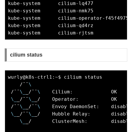
kube-system      cilium-lq477             
kube-system      cilium-nmk75             
kube-system      cilium-operator-f45f4975f
kube-system      cilium-qd4rz             
cilium status
wurly@k8s-ctrl1:~$ cilium status

    /¯¯
\
 /¯¯
\_
_/¯¯
\ 
   Cilium:             OK

\_
_/¯¯
\_
_/    Operator:           OK

 /¯¯
\_
_/¯¯
\ 
   Envoy DaemonSet:    disable
\_
_/¯¯
\_
_/    Hubble Relay:       disabled
\_
_/       ClusterMesh:        disabled