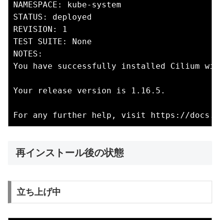
NAMESPACE: kube-system

STATUS: deployed

REVISION: 1

TEST SUITE: None

NOTES:

You have successfully installed Cilium wit
Your release version is 1.16.5.

再インストール後の状態
立ち上げ中