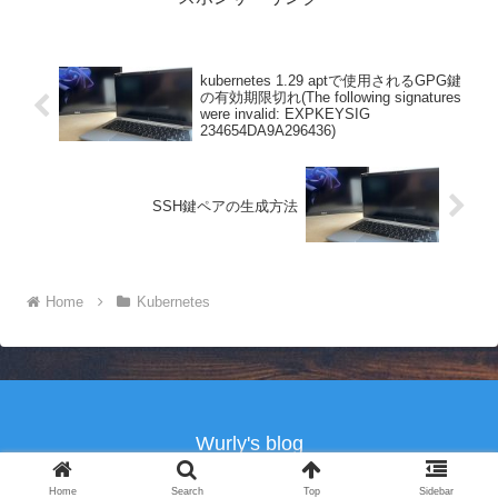
kubernetes 1.29 aptで使用されるGPG鍵
の有効期限切れ(The following signatures
were invalid: EXPKEYSIG
234654DA9A296436)
SSH鍵ペアの生成方法
Home
Kubernetes
Wurly's blog
© 2017-2026 Wurly's blog.
Home
Search
Top
Sidebar