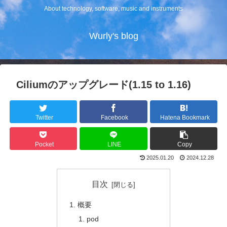
About technology, software, music and instruments
Wurly's blog
Ciliumのアップグレード(1.15 to 1.16)
Twitter
Facebook
Hatena Bookmark
Pocket
LINE
Copy
2025.01.20
2024.12.28
目次
概要
pod