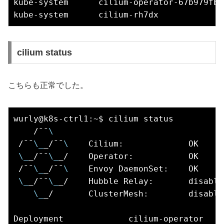
kube-system      cilium-operator-67b979fbc
cilium status
こちらも正常でした。
wurly@k8s-ctrl1:~$ cilium status

    /¯¯
\
 /¯¯
\_
_/¯¯
\ 
   Cilium:             OK

\_
_/¯¯
\_
_/    Operator:           OK

 /¯¯
\_
_/¯¯
\ 
   Envoy DaemonSet:    OK

\_
_/¯¯
\_
_/    Hubble Relay:       disabled
\_
_/       ClusterMesh:        disabled
Deployment             cilium-operator    