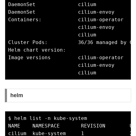
DaemonSet              cilium             
DaemonSet              cilium-envoy       
Containers:            cilium-operator    
                       cilium-envoy       
                       cilium             
Cluster Pods:          36/36 managed by Cil
Helm chart version:    

Image versions         cilium-operator    
                       cilium-envoy       
helm
$ helm list -n kube-system

NAME    NAMESPACE       REVISION        UP