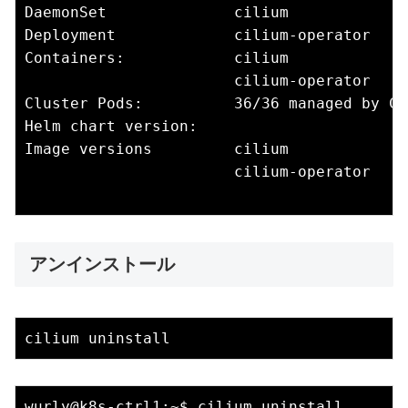
DaemonSet              cilium             
Deployment             cilium-operator    
Containers:            cilium             
                       cilium-operator    
Cluster Pods:          36/36 managed by Cil
Helm chart version:    

Image versions         cilium             
                       cilium-operator    
アンインストール
wurly@k8s-ctrl1:~$ cilium uninstall
