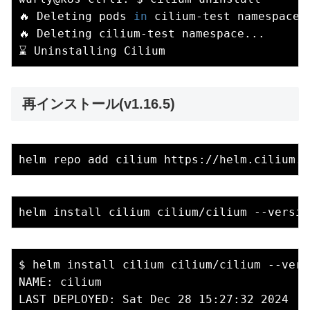
🔥 Deleting pods
 in
 cilium-test namespace..
🔥 Deleting cilium-test namespace...

再インストール(v1.16.5)
$ helm install cilium cilium/cilium --vers
NAME: cilium

LAST DEPLOYED: Sat Dec 28 15:27:32 2024
